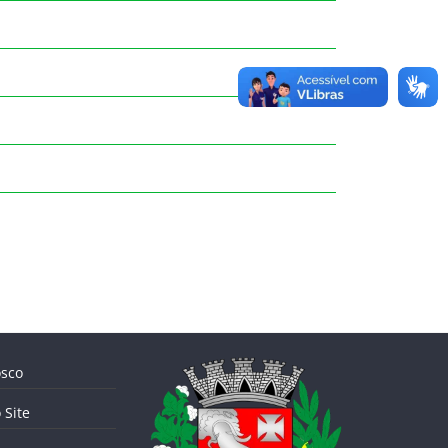
sco
Site