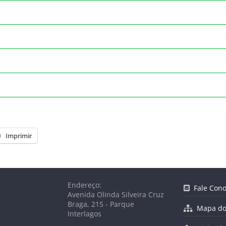
Imprimir
Endereço:
Fale Cono
Avenida Olinda Silveira Cruz
Braga, 215 - Parque
Mapa do 
Interlagos