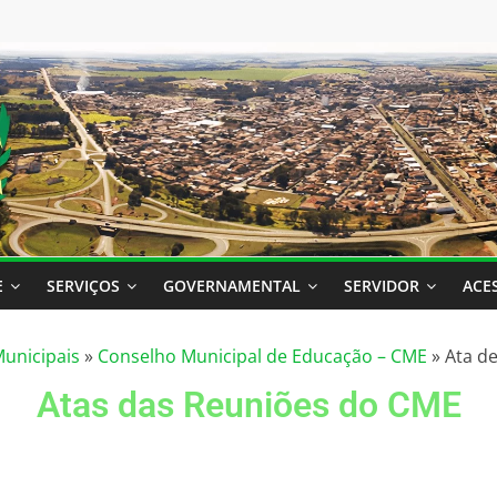
E
SERVIÇOS
GOVERNAMENTAL
SERVIDOR
ACE
unicipais
»
Conselho Municipal de Educação – CME
»
Ata d
Atas das Reuniões do CME