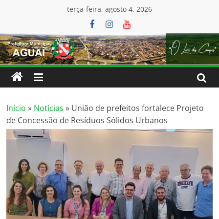
Pular
conteúdo
terça-feira, agosto 4, 2026
para
o
conteúdo
Início
»
Notícias
»
União de prefeitos fortalece Projeto
de Concessão de Resíduos Sólidos Urbanos