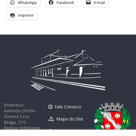
WhatsApp
Facebook
E-mail
Imprimir
Endereço:
Fale Conosco
Avenida Olinda
Silveira Cruz
Mapa do Site
Braga, 215 -
Parque Interlagos
Facebook