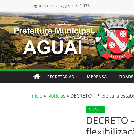
Pular
conteúdo
segunda-feira, agosto 3, 2026
para
o
conteúdo
SECRETARIAS
IMPRENSA
CIDADE
Início
»
Notícias
»
DECRETO – Prefeitura estabel
Notícias
DECRETO – 
flexibiliza