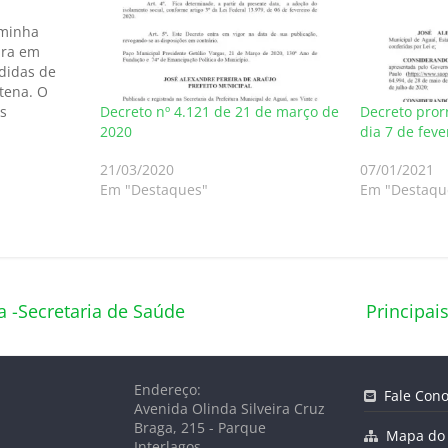
aminha
ura em
didas de
ntena. O
Decreto nº 4.121 de 21 de março de
Decreto pror
s
2020
dia 7 de feve
rno
35-
21/03/2020
07/01/2021
Em "Destaques"
Em "Destaqu
o-novo-
ar
a -Secretaria de Saúde
Principai
Endereço:
Fale Cono
Avenida Olinda Silveira Cruz
Braga, 215 - Parque
Mapa do 
Interlagos