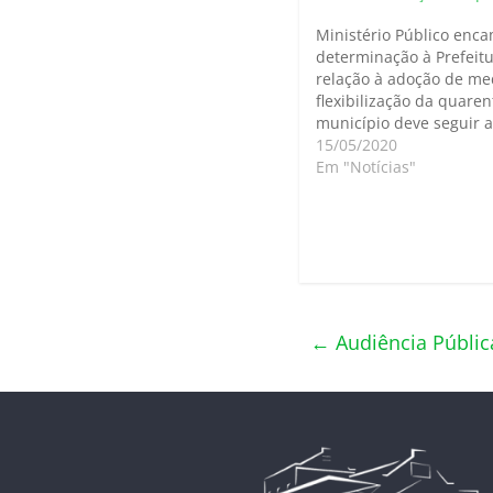
Ministério Público enc
determinação à Prefeit
relação à adoção de me
flexibilização da quare
município deve seguir a
determinações do Gove
15/05/2020
Estadual. Assinado_of-1
Em "Notícias"
2020_2Baixar
Assinado_recomendaca
decreto-14-05-2020Baix
←
Audiência Públic