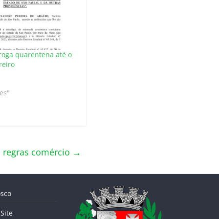
roga quarentena até o
reiro
es"
s regras comércio
→
sco
Site