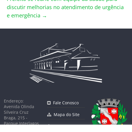
discutir melhorias no atendimento de urgência
e emergência
→
Endereço:
Fale Conosco
Avenida Olinda
Silveira Cruz
Mapa do Site
Braga, 215 -
Parque Interlagos
Facebook