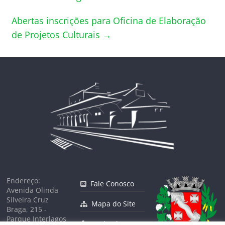
Abertas inscrições para Oficina de Elaboração
de Projetos Culturais
→
Endereço:
Fale Conosco
Avenida Olinda
Silveira Cruz
Mapa do Site
Braga, 215 -
Parque Interlagos
Facebook