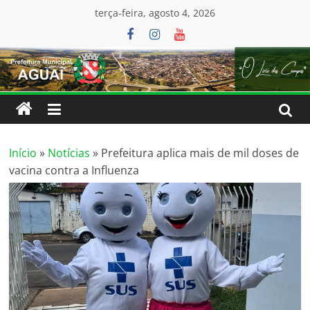
Pular
conteúdo
terça-feira, agosto 4, 2026
para
o
conteúdo
Início
»
Notícias
»
Prefeitura aplica mais de mil doses de
vacina contra a Influenza