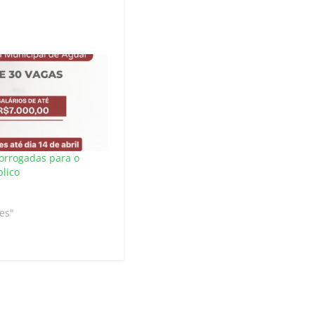
rorrogadas para o
lico
es"