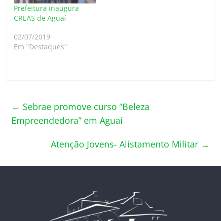
Prefeitura inaugura
CREAS de Aguaí
02/07/2019
Em "Destaques"
←
Sebrae promove curso “Beleza
Empreendedora” em Aguaí
Atenção Jovens- Alistamento Militar
→