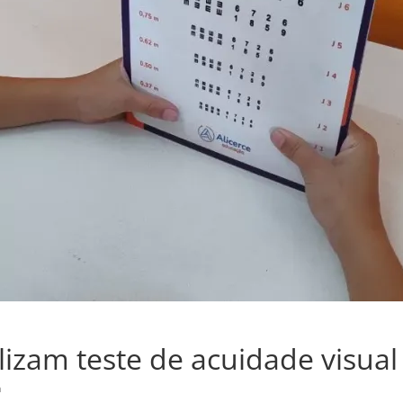
lizam teste de acuidade visual
a