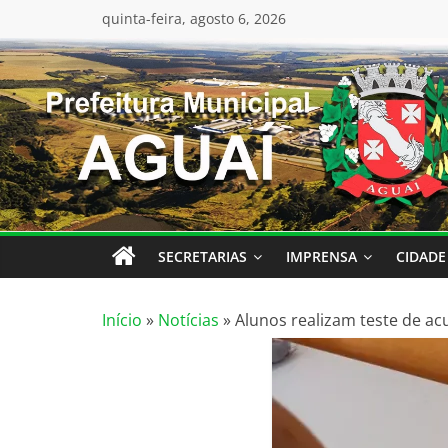
Pular
conteúdo
quinta-feira, agosto 6, 2026
para
o
conteúdo
SECRETARIAS
IMPRENSA
CIDADE
Início
»
Notícias
»
Alunos realizam teste de ac